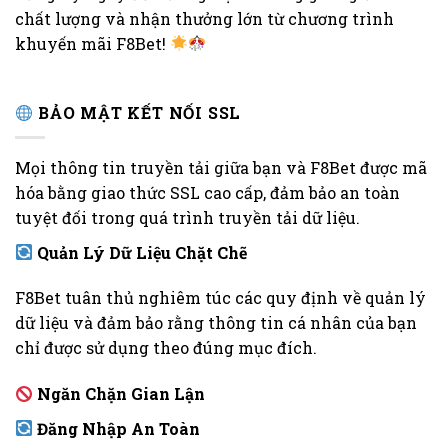
chất lượng và nhận thưởng lớn từ chương trình
khuyến mãi F8Bet!
BẢO MẬT KẾT NỐI SSL
Mọi thông tin truyền tải giữa bạn và F8Bet được mã
hóa bằng giao thức SSL cao cấp, đảm bảo an toàn
tuyệt đối trong quá trình truyền tải dữ liệu.
Quản Lý Dữ Liệu Chặt Chẽ
F8Bet tuân thủ nghiêm túc các quy định về quản lý
dữ liệu và đảm bảo rằng thông tin cá nhân của bạn
chỉ được sử dụng theo đúng mục đích.
Ngăn Chặn Gian Lận
Đăng Nhập An Toàn