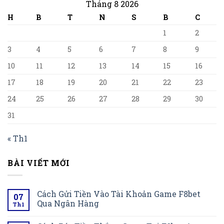
Tháng 8 2026
H
B
T
N
S
B
C
1
2
3
4
5
6
7
8
9
10
11
12
13
14
15
16
17
18
19
20
21
22
23
24
25
26
27
28
29
30
31
« Th1
BÀI VIẾT MỚI
Cách Gửi Tiền Vào Tài Khoản Game F8bet
07
Qua Ngân Hàng
Th1