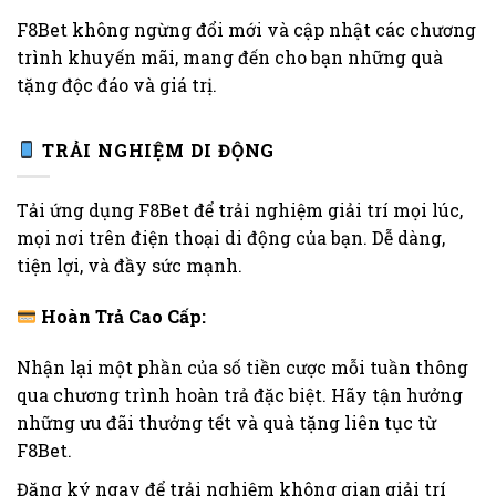
F8Bet không ngừng đổi mới và cập nhật các chương
trình khuyến mãi, mang đến cho bạn những quà
tặng độc đáo và giá trị.
TRẢI NGHIỆM DI ĐỘNG
Tải ứng dụng F8Bet để trải nghiệm giải trí mọi lúc,
mọi nơi trên điện thoại di động của bạn. Dễ dàng,
tiện lợi, và đầy sức mạnh.
Hoàn Trả Cao Cấp:
Nhận lại một phần của số tiền cược mỗi tuần thông
qua chương trình hoàn trả đặc biệt. Hãy tận hưởng
những ưu đãi thưởng tết và quà tặng liên tục từ
F8Bet.
Đăng ký ngay để trải nghiệm không gian giải trí