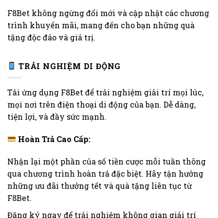
F8Bet không ngừng đổi mới và cập nhật các chương
trình khuyến mãi, mang đến cho bạn những quà
tặng độc đáo và giá trị.
TRẢI NGHIỆM DI ĐỘNG
Tải ứng dụng F8Bet để trải nghiệm giải trí mọi lúc,
mọi nơi trên điện thoại di động của bạn. Dễ dàng,
tiện lợi, và đầy sức mạnh.
Hoàn Trả Cao Cấp:
Nhận lại một phần của số tiền cược mỗi tuần thông
qua chương trình hoàn trả đặc biệt. Hãy tận hưởng
những ưu đãi thưởng tết và quà tặng liên tục từ
F8Bet.
Đăng ký ngay để trải nghiệm không gian giải trí