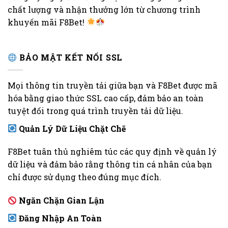
chất lượng và nhận thưởng lớn từ chương trình
khuyến mãi F8Bet!
BẢO MẬT KẾT NỐI SSL
Mọi thông tin truyền tải giữa bạn và F8Bet được mã
hóa bằng giao thức SSL cao cấp, đảm bảo an toàn
tuyệt đối trong quá trình truyền tải dữ liệu.
Quản Lý Dữ Liệu Chặt Chẽ
F8Bet tuân thủ nghiêm túc các quy định về quản lý
dữ liệu và đảm bảo rằng thông tin cá nhân của bạn
chỉ được sử dụng theo đúng mục đích.
Ngăn Chặn Gian Lận
Đăng Nhập An Toàn