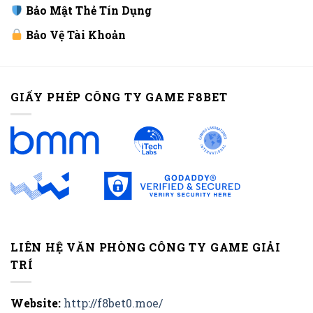
Bảo Mật Thẻ Tín Dụng
Bảo Vệ Tài Khoản
GIẤY PHÉP CÔNG TY GAME F8BET
LIÊN HỆ VĂN PHÒNG CÔNG TY GAME GIẢI
TRÍ
Website:
http://f8bet0.moe/